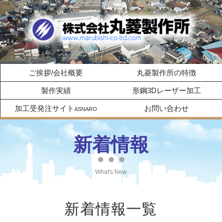
ご挨拶/会社概要
丸菱製作所の特徴
製作実績
形鋼3Dレーザー加工
加工受発注サイト
お問い合わせ
ASNARO
新着情報
What's New
新着情報一覧