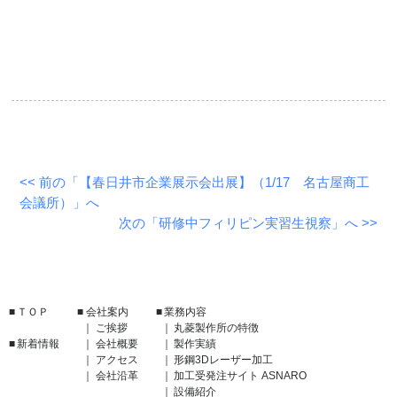
<< 前の「【春日井市企業展示会出展】（1/17 名古屋商工
会議所）」へ
次の「研修中フィリピン実習生視察」へ >>
ＴＯＰ
会社案内
業務内容
ご挨拶
丸菱製作所の特徴
新着情報
会社概要
製作実績
アクセス
形鋼3Dレーザー加工
会社沿革
加工受発注サイト ASNARO
設備紹介