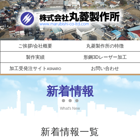
ご挨拶/会社概要
丸菱製作所の特徴
製作実績
形鋼3Dレーザー加工
加工受発注サイト
お問い合わせ
ASNARO
新着情報
What's New
新着情報一覧