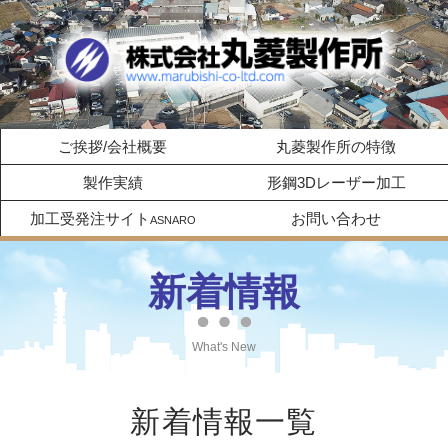
ご挨拶/会社概要
丸菱製作所の特徴
製作実績
形鋼3Dレーザー加工
加工受発注サイト
お問い合わせ
ASNARO
新着情報
What's New
新着情報一覧