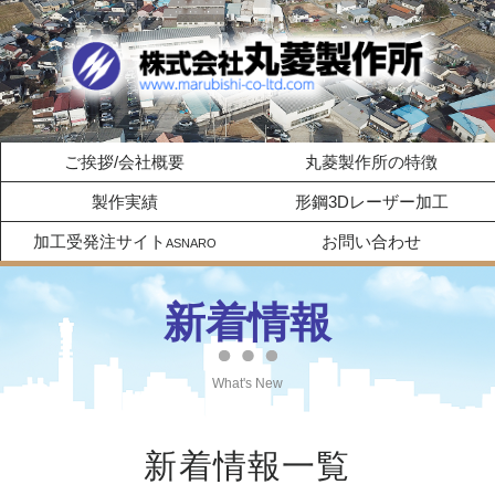
ご挨拶/会社概要
丸菱製作所の特徴
製作実績
形鋼3Dレーザー加工
加工受発注サイト
お問い合わせ
ASNARO
新着情報
What's New
新着情報一覧