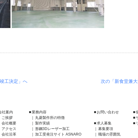
称）竣工決定」へ
次の「新食堂兼大
会社案内
業務内容
お問い合わせ
ご挨拶
丸菱製作所の特徴
会社概要
製作実績
求人募集
アクセス
形鋼3Dレーザー加工
募集要項
会社沿革
加工受発注サイト ASNARO
職場の雰囲気